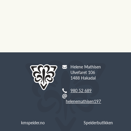
Helene Mathisen
Ulvefaret 106
1488 Hakadal
980 52 689
helenemathisen1979@gmail.com
kmspeider.no
Speiderbutikken