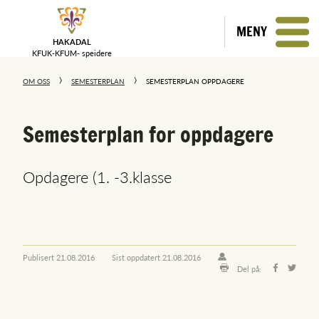
MENY
HAKADAL
KFUK-KFUM-
speidere
OM OSS
SEMESTERPLAN
SEMESTERPLAN OPPDAGERE
Semesterplan for oppdagere
Opdagere (1. -3.klasse
Publisert
21.08.2016
Sist oppdatert
21.08.2016
Del på: